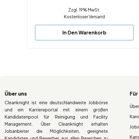
Zzgl. 19% MwSt.
Kostenloser Versand
In Den Warenkorb
Über uns
Für
Cleanknight ist eine deutschlandweite Jobbörse
Über
und ein Karriereportal mit einem großen
Kan
Kandidatenpool für Reinigung und Facility
Management. Über Cleanknight erhalten
Job
Jobanbieter die Möglichkeiten, geeignete
Kan
Kandidaten und Bewerber aus allen Bereichen zu