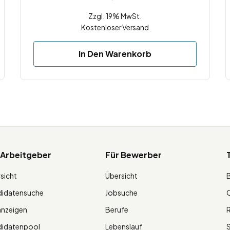
Zzgl. 19% MwSt.
Kostenloser Versand
In Den Warenkorb
 Arbeitgeber
Für Bewerber
sicht
Übersicht
didatensuche
Jobsuche
O
anzeigen
Berufe
R
didatenpool
Lebenslauf
S