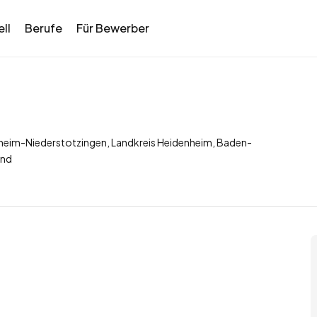
ll
Berufe
Für Bewerber
heim-Niederstotzingen, Landkreis Heidenheim, Baden-
and