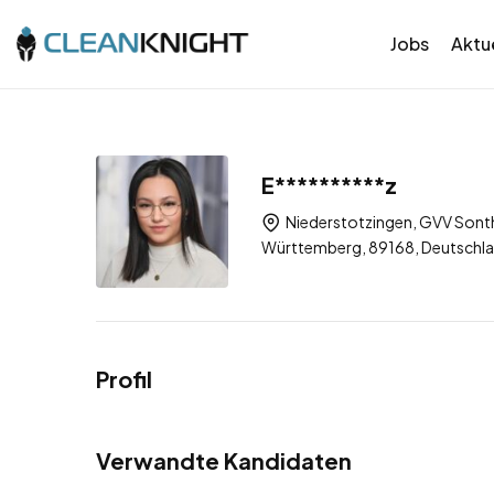
Jobs
Aktue
E**********z
Niederstotzingen, GVV Sont
Württemberg, 89168, Deutschl
Profil
Verwandte Kandidaten