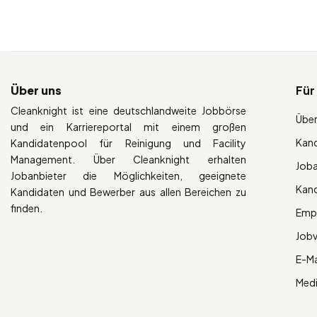
Über uns
Für
Cleanknight ist eine deutschlandweite Jobbörse
Über
und ein Karriereportal mit einem großen
Kan
Kandidatenpool für Reinigung und Facility
Management. Über Cleanknight erhalten
Job
Jobanbieter die Möglichkeiten, geeignete
Kan
Kandidaten und Bewerber aus allen Bereichen zu
finden.
Empl
Job
E-Ma
Med