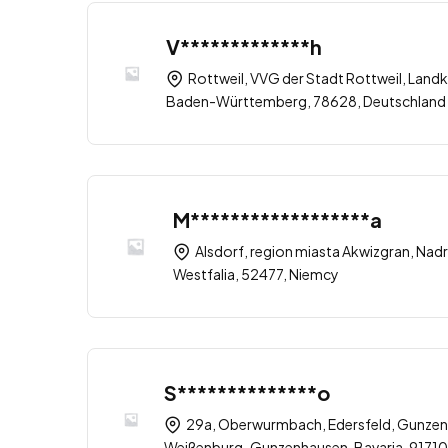
V*************h
Rottweil, VVG der Stadt Rottweil, Landk
Baden-Württemberg, 78628, Deutschland
M******************a
Alsdorf, region miasta Akwizgran, Nad
Westfalia, 52477, Niemcy
S**************o
29a, Oberwurmbach, Edersfeld, Gunzen
Weißenburg-Gunzenhausen, Bavaria, 9171