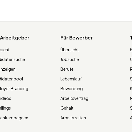
 Arbeitgeber
Für Bewerber
sicht
Übersicht
didatensuche
Jobsuche
O
anzeigen
Berufe
R
didatenpool
Lebenslauf
S
oyer Branding
Bewerbung
K
videos
Arbeitsvertrag
M
ilings
Gehalt
ienkampagnen
Arbeitszeiten
A