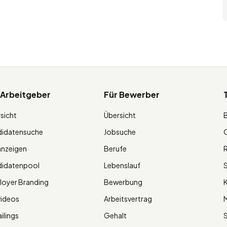
 Arbeitgeber
Für Bewerber
sicht
Übersicht
didatensuche
Jobsuche
O
anzeigen
Berufe
R
didatenpool
Lebenslauf
S
oyer Branding
Bewerbung
K
videos
Arbeitsvertrag
M
ilings
Gehalt