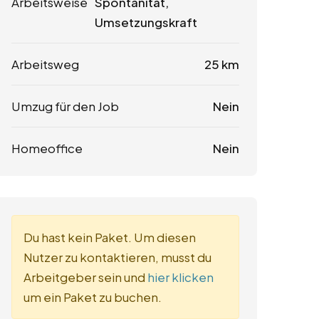
Arbeitsweise
Spontanität,
Umsetzungskraft
Arbeitsweg
25 km
Umzug für den Job
Nein
Homeoffice
Nein
Du hast kein Paket. Um diesen
Nutzer zu kontaktieren, musst du
Arbeitgeber sein und
hier klicken
um ein Paket zu buchen.