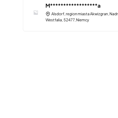
M******************a
Alsdorf, region miasta Akwizgran, Nad
Westfalia, 52477, Niemcy