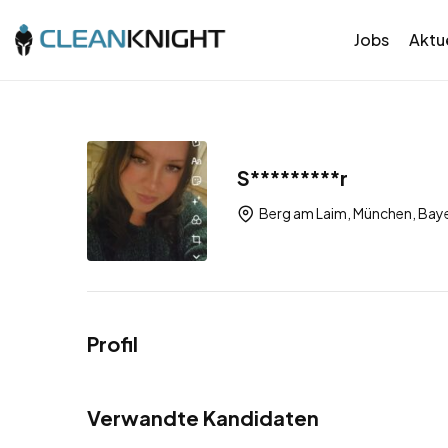
Jobs
Aktue
S*********r
Berg am Laim, München, Baye
Profil
Verwandte Kandidaten