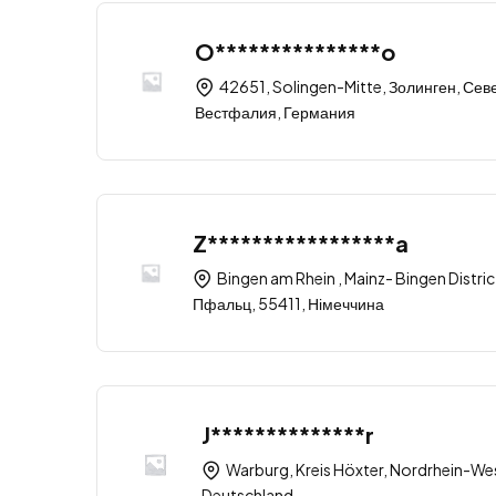
O***************o
42651, Solingen-Mitte, Золинген, Се
Вестфалия, Германия
Z*****************a
Bingen am Rhein , Mainz- Bingen Distric
Пфальц, 55411, Німеччина
J**************r
Warburg, Kreis Höxter, Nordrhein-Wes
Deutschland