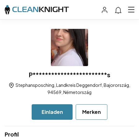
P************************s
Stephansposching, Landkreis Deggendorf, Bajorország,
94569, Németország
Einladen
Merken
Profil