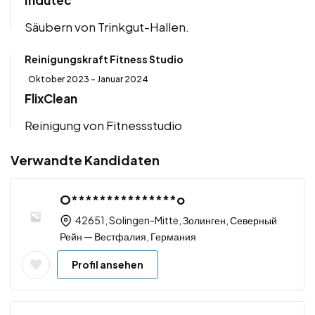
Indutec
Säubern von Trinkgut-Hallen.
Reinigungskraft Fitness Studio
Oktober 2023 - Januar 2024
FlixClean
Reinigung von Fitnessstudio
Verwandte Kandidaten
O***************o
42651, Solingen-Mitte, Золинген, Северный
Рейн — Вестфалия, Германия
Profil ansehen