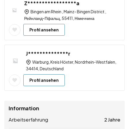
Z*****************a
Bingen am Rhein , Mainz- Bingen District ,
Рейнланд-Пфальц, 55411, Німеччина
Profil ansehen
J**************r
Warburg, Kreis Höxter, Nordrhein-Westfalen,
34414, Deutschland
Profil ansehen
Information
Arbeitserfahrung
2 Jahre