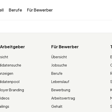
ll
Berufe
Für Bewerber
 Arbeitgeber
Für Bewerber
sicht
Übersicht
didatensuche
Jobsuche
O
anzeigen
Berufe
R
didatenpool
Lebenslauf
S
oyer Branding
Bewerbung
K
videos
Arbeitsvertrag
M
ilings
Gehalt