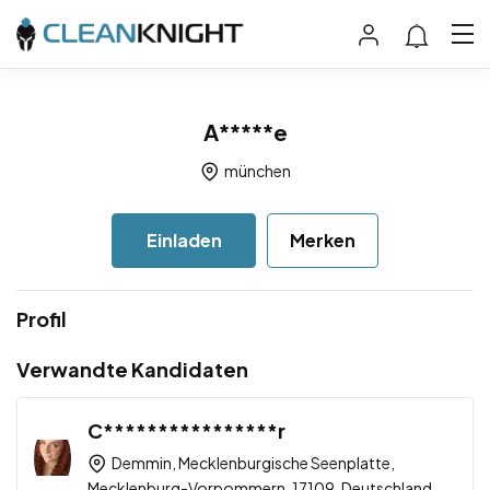
A*****e
münchen
Einladen
Merken
Profil
Verwandte Kandidaten
C****************r
Demmin, Mecklenburgische Seenplatte,
Mecklenburg-Vorpommern, 17109, Deutschland