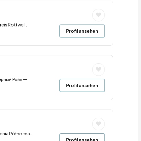
reis Rottweil,
Profil ansehen
верный Рейн —
Profil ansehen
renia Północna-
Profil ansehen