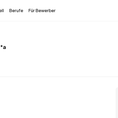
ll
Berufe
Für Bewerber
**a