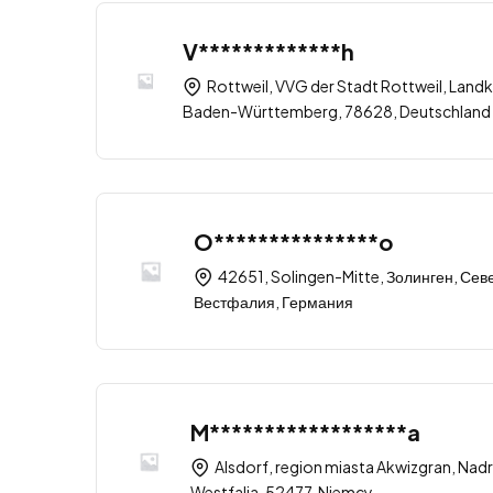
V*************h
Rottweil, VVG der Stadt Rottweil, Landk
Baden-Württemberg, 78628, Deutschland
O***************o
42651, Solingen-Mitte, Золинген, Се
Вестфалия, Германия
M******************a
Alsdorf, region miasta Akwizgran, Nad
Westfalia, 52477, Niemcy