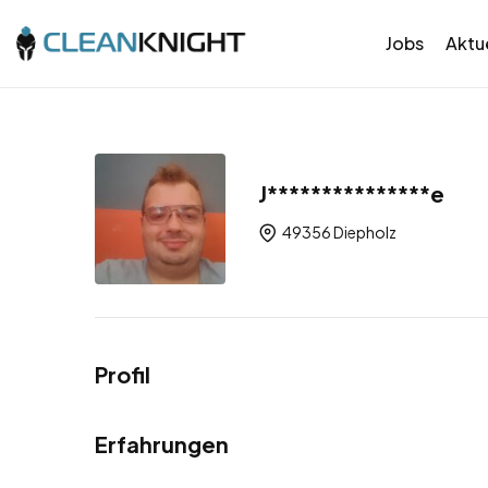
Jobs
Aktue
J***************e
49356 Diepholz
Profil
Erfahrungen