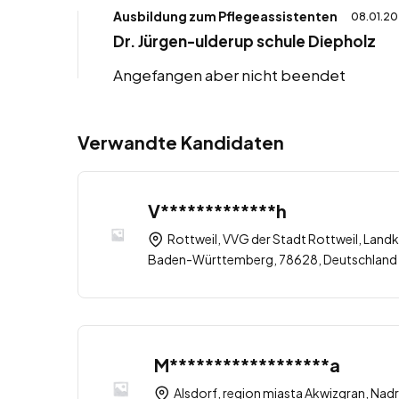
Ausbildung zum Pflegeassistenten
08.01.20
Dr. Jürgen-ulderup schule Diepholz
Angefangen aber nicht beendet
Verwandte Kandidaten
V*************h
Rottweil, VVG der Stadt Rottweil, Landk
Baden-Württemberg, 78628, Deutschland
M******************a
Alsdorf, region miasta Akwizgran, Nad