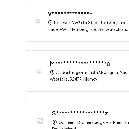
V*************h
Rottweil, VVG der Stadt Rottweil, Landk
Baden-Württemberg, 78628, Deutschland
M******************a
Alsdorf, region miasta Akwizgran, Nad
Westfalia, 52477, Niemcy
S*****************z
Göllheim, Donnersbergkreis, Rheinlan
Deutschland