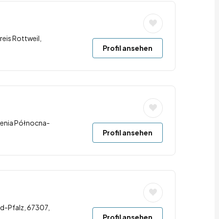
reis Rottweil,
Profil ansehen
renia Północna-
Profil ansehen
d-Pfalz, 67307,
Profil ansehen