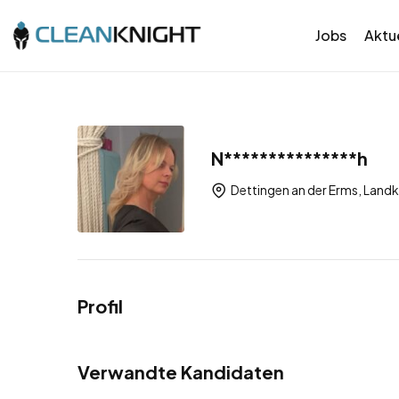
Jobs
Aktue
N***************h
Dettingen an der Erms, Land
Profil
Verwandte Kandidaten