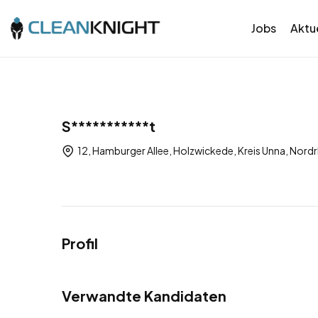
Jobs
Aktue
S***********t
12, Hamburger Allee, Holzwickede, Kreis Unna, Nor
Profil
Verwandte Kandidaten