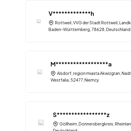
V*************h
Rottweil, VVG der Stadt Rottweil, Landk
Baden-Württemberg, 78628, Deutschland
M******************a
Alsdorf, region miasta Akwizgran, Nad
Westfalia, 52477, Niemcy
S*****************z
Göllheim, Donnersbergkreis, Rheinlan
Deutschland