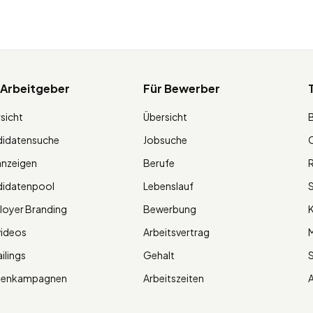
 Arbeitgeber
Für Bewerber
sicht
Übersicht
didatensuche
Jobsuche
O
anzeigen
Berufe
R
didatenpool
Lebenslauf
S
oyer Branding
Bewerbung
K
videos
Arbeitsvertrag
M
ilings
Gehalt
ienkampagnen
Arbeitszeiten
A