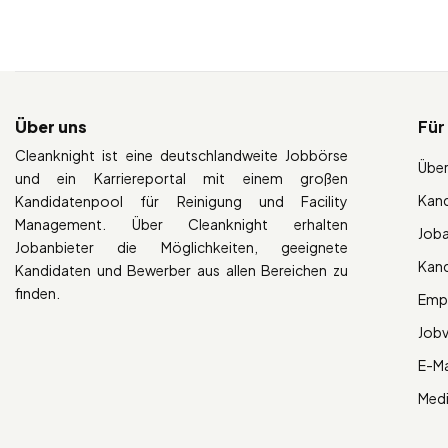
Über uns
Für
Cleanknight ist eine deutschlandweite Jobbörse
Über
und ein Karriereportal mit einem großen
Kan
Kandidatenpool für Reinigung und Facility
Management. Über Cleanknight erhalten
Job
Jobanbieter die Möglichkeiten, geeignete
Kan
Kandidaten und Bewerber aus allen Bereichen zu
finden.
Empl
Job
E-Ma
Med