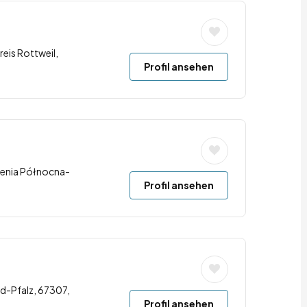
reis Rottweil,
Profil ansehen
renia Północna-
Profil ansehen
d-Pfalz, 67307,
Profil ansehen