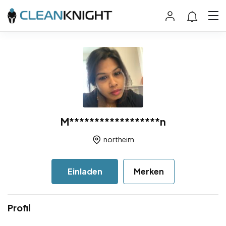
M******************n
northeim
Einladen
Merken
Profil