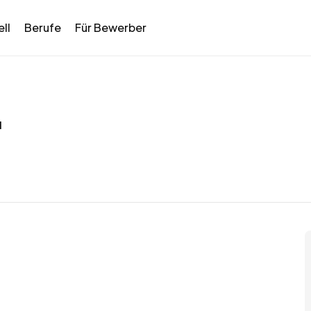
ll
Berufe
Für Bewerber
u