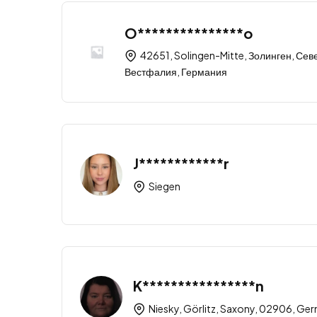
O***************o
42651, Solingen-Mitte, Золинген, Се
Вестфалия, Германия
J************r
Siegen
K****************n
Niesky, Görlitz, Saxony, 02906, Ge