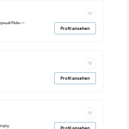
верный Рейн —
Profil ansehen
Profil ansehen
rmany
Profil ansehen