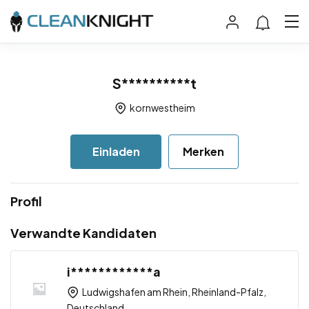
S**********t
kornwestheim
Einladen
Merken
Profil
Verwandte Kandidaten
i************a
Ludwigshafen am Rhein, Rheinland-Pfalz,
Deutschland