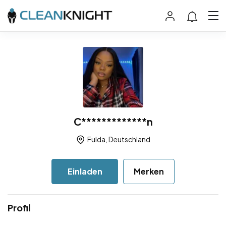
C*************n
Fulda, Deutschland
Einladen
Merken
Profil