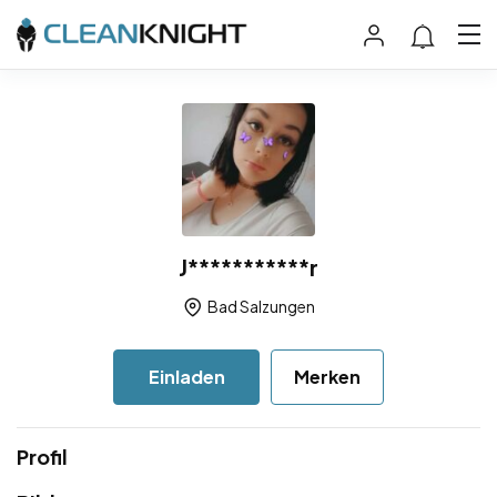
J***********r
Bad Salzungen
Einladen
Merken
Profil