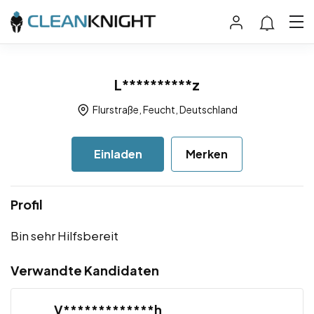
L**********z
Flurstraße, Feucht, Deutschland
Einladen
Merken
Profil
Bin sehr Hilfsbereit
Verwandte Kandidaten
V*************h