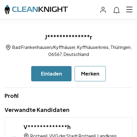
J**************r
Bad Frankenhausen/Kyffhäuser, Kyffhäuserkreis, Thüringen,
06567, Deutschland
Einladen
Merken
Profil
Verwandte Kandidaten
V*************h
Rottweil, VVG der Stadt Rottweil, Landkreis