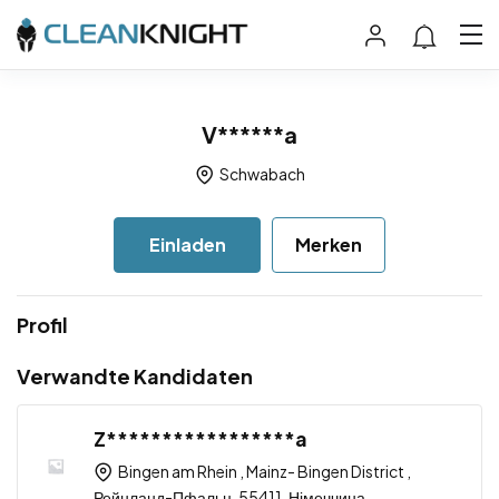
V******a
Schwabach
Einladen
Merken
Profil
Verwandte Kandidaten
Z*****************a
Bingen am Rhein , Mainz- Bingen District ,
Рейнланд-Пфальц, 55411, Німеччина