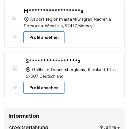
M******************a
Alsdorf, region miasta Akwizgran, Nadrenia
Północna-Westfalia, 52477, Niemcy
Profil ansehen
S*****************z
Göllheim, Donnersbergkreis, Rheinland-Pfalz,
67307, Deutschland
Profil ansehen
Information
Arbeitserfahrung
9 Jahre +