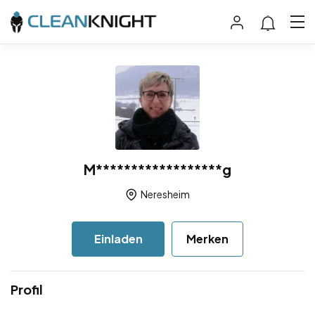
M******************g
Neresheim
Einladen
Merken
Profil