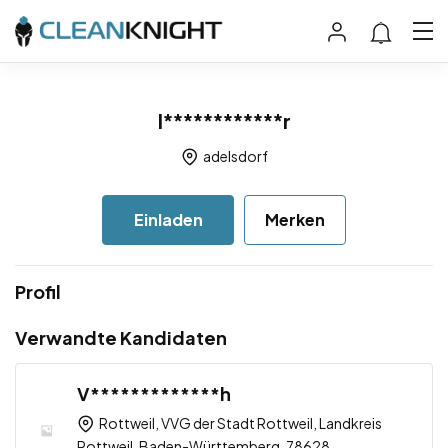
l************r
adelsdorf
Einladen
Merken
Profil
Verwandte Kandidaten
V*************h
Rottweil, VVG der Stadt Rottweil, Landkreis
Rottweil, Baden-Württemberg, 78628,