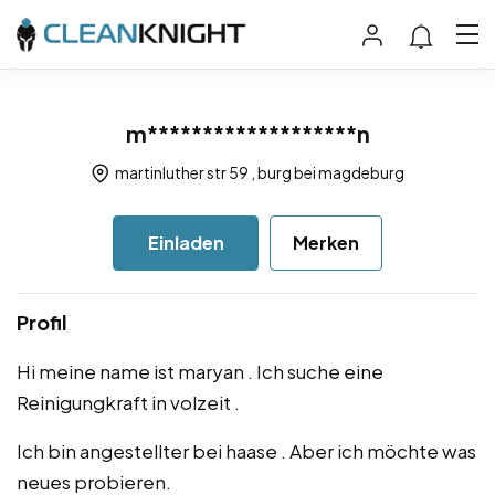
m*******************n
martinluther str 59 , burg bei magdeburg
Einladen
Merken
Profil
Hi meine name ist maryan . Ich suche eine
Reinigungkraft in volzeit .
Ich bin angestellter bei haase . Aber ich möchte was
neues probieren.