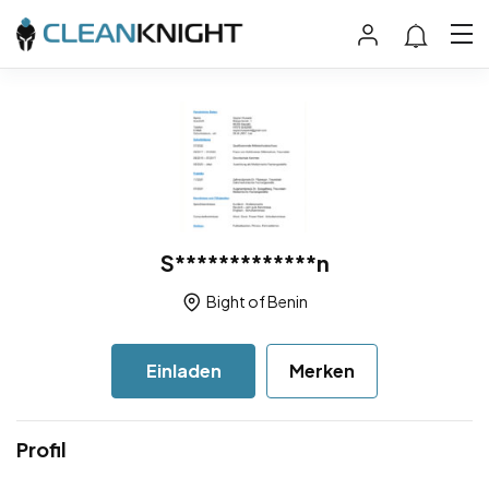
S*************n
Bight of Benin
Einladen
Merken
Profil