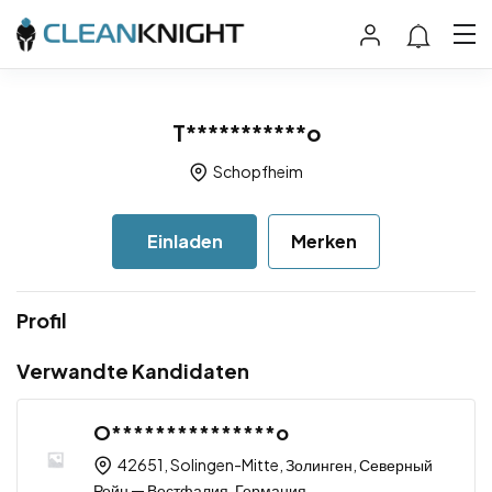
T***********o
Schopfheim
Einladen
Merken
Profil
Verwandte Kandidaten
O***************o
42651, Solingen-Mitte, Золинген, Северный
Рейн — Вестфалия, Германия