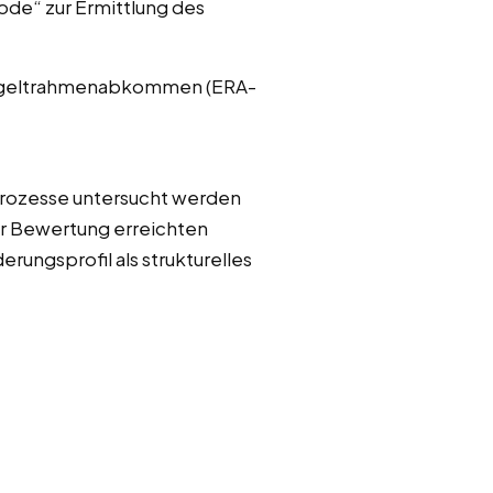
ode“ zur Ermittlung des
Entgeltrahmenabkommen (ERA-
Prozesse untersucht werden
er Bewertung erreichten
rungsprofil als strukturelles