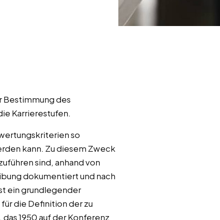
zur Bestimmung des
ie Karrierestufen.
wertungskriterien so
werden kann. Zu diesem Zweck
zuführen sind, anhand von
eibung dokumentiert und nach
t ein grundlegender
ür die Definition der zu
 das 1950 auf der Konferenz