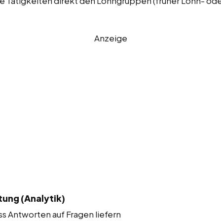
e Tätigkeiten direkt den Lohngruppen (früher Lohn- od
Anzeige
ung (Analytik)
ss Antworten auf Fragen liefern