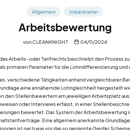
Allgemein
Jobanbieter
Arbeitsbewertung
von
CLEANKNIGHT
04/11/2024
 des Arbeits- oder Tarifrechts beschreibt den Prozess 
als primären Parameter für die Lohndifferenzierung und d
 es, verschiedene Tätigkeiten anhand vergleichbarer Be
 Grundlage eine annähernde Lohngleichheit hergestellt 
on den Stellenbewertern am jeweiligen Arbeitsplatz aus
weisen oder Interviews erfasst, in einer Stellenbeschr
erungen bewertet. Das System der Arbeitsbewertung is
altstarifverträge. Eine allgemein anerkannte Grundlage f
ngen ist nach wie vor das so genannte Genfer Schema,