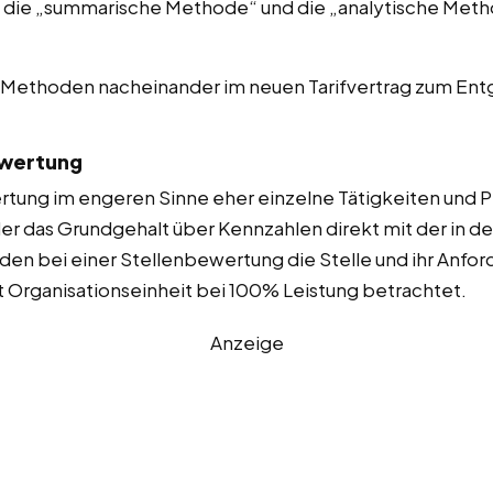
: die „summarische Methode“ und die „analytische Meth
e Methoden nacheinander im neuen Tarifvertrag zum 
ewertung
tung im engeren Sinne eher einzelne Tätigkeiten und 
 das Grundgehalt über Kennzahlen direkt mit der in d
en bei einer Stellenbewertung die Stelle und ihr Anforde
t Organisationseinheit bei 100% Leistung betrachtet.
Anzeige