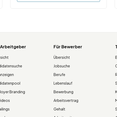
 Arbeitgeber
Für Bewerber
sicht
Übersicht
didatensuche
Jobsuche
O
anzeigen
Berufe
R
didatenpool
Lebenslauf
S
oyer Branding
Bewerbung
K
videos
Arbeitsvertrag
M
ilings
Gehalt