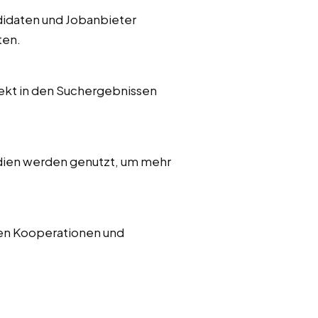
ndidaten und Jobanbieter
ten.
rekt in den Suchergebnissen
edien werden genutzt, um mehr
hen Kooperationen und