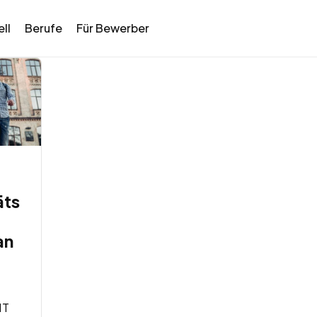
ll
Berufe
Für Bewerber
äts
an
HT